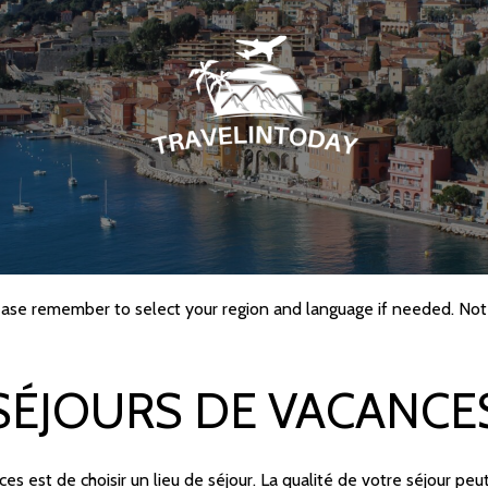
lease remember to select your region and language if needed. Note
SÉJOURS DE VACANCE
nces est de choisir un lieu de séjour. La qualité de votre séjour p